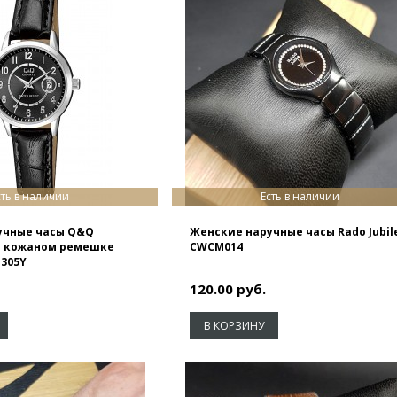
сть в наличии
Есть в наличии
учные часы Q&Q
Женские наручные часы Rado Jubil
на кожаном ремешке
CWCM014
J305Y
120.00 руб.
В КОРЗИНУ