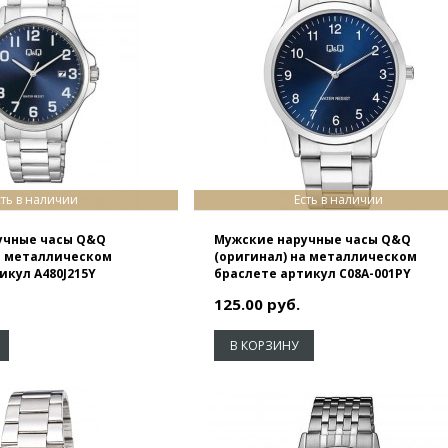
сть в наличии
Есть в наличии
учные часы Q&Q
Мужские наручные часы Q&Q
а металлическом
(оригинал) на металлическом
икул A480J215Y
браслете артикул C08A-001PY
125.00 руб.
В КОРЗИНУ