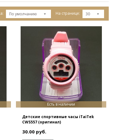
а:
На странице:
По умолчанию
30
Есть в наличии
Детские спортивные часы iTaiTek
CWS557 (оригинал)
30.00 руб.