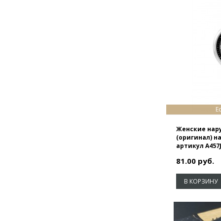
TAG Heuer
Tissot
Ulysse Nardin
Weide
Winner
Е
Женские нар
(оригинал) 
артикул A457
81.00 руб.
В КОРЗИНУ