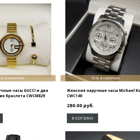
сть в наличии
Есть в наличии
чные часы GUCCI и два
Женские наручные часы Michael K
их браслета CWCM829
CWC140
280.00 руб.
В КОРЗИНУ