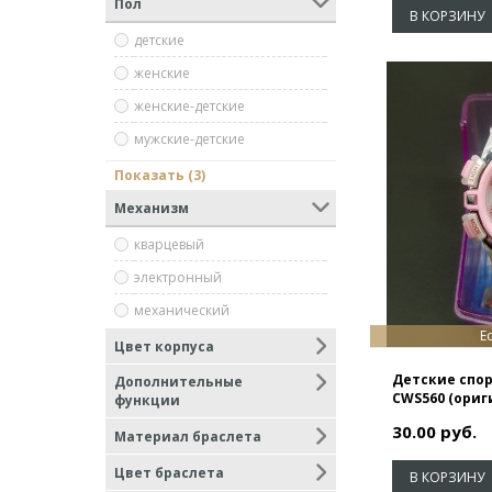
Пол
В КОРЗИНУ
детские
женские
женские-детские
мужские-детские
мужские
Показать (3)
мужской
Механизм
унисекс
кварцевый
электронный
механический
Е
Цвет корпуса
Детские спор
Дополнительные
CWS560 (ориг
функции
30.00 руб.
Материал браслета
Цвет браслета
В КОРЗИНУ