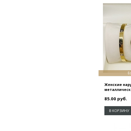
K-Sport
Led Watch
Luminor Panerai
Mercedes-Benz
Michael Kors
Montblanc
Nike
No name
Е
Omax
Женские нару
Q&Q
металлическ
Quamer
85.00 руб.
Rado
В КОРЗИНУ
Rolex
Skmei
Swarovski