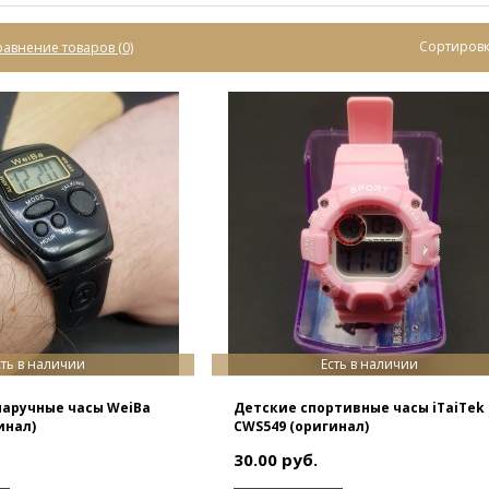
Сортировк
авнение товаров (0)
сть в наличии
Есть в наличии
аручные часы WeiBa
Детские спортивные часы iTaiTek
инал)
CWS549 (оригинал)
30.00 руб.