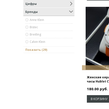
Цифры
Бренды
Anne Klein
Bistec
Breitling
Calvin Klein
Cartier
Показать (29)
Casio
Diesel
Е
Geneva
Женские кер
Givenchy
часы Hublot 
Gucci
180.00 руб.
Hermes
В КОРЗИНУ
Hublot
iTaiTek